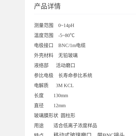
产品详情
测量范围 0~14pH
温度范围 -5~80℃
电极接口 BNC/1m电缆
外壳材料 无铅玻璃
液络部 活动磨口
参比电极 长寿命参比系统
电解质 3M KCL
长度 130mm
直径 12mm
玻璃膜形状 圆柱形
用途 适合低离子浓度样品
移动式玻璃磨口，带BNC接头
特点