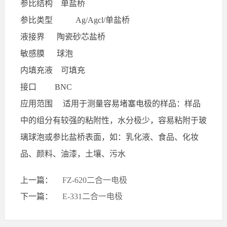
参比结构
单盐桥
参比类型
Ag/Agcl/单盐桥
液接界
陶瓷砂芯盐桥
敏感膜
球泡
内填充液
可填充
接口
BNC
应用范围
适用于测量容易堵塞电极的样品：样品
中的组分有较强的粘附性，水分极少，容易粘附于玻
璃球泡或参比盐桥表面，如：乳化液、食品、化妆
品、颜料、油漆，土壤、污水
上一篇：
FZ-620二合一电极
下一篇：
E-331二合一电极